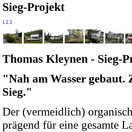
Sieg-Projekt
1
2
3
Thomas Kleynen - Sieg-P
"Nah am Wasser gebaut. Z
Sieg."
Der (vermeidlich) organische
prägend für eine gesamte La